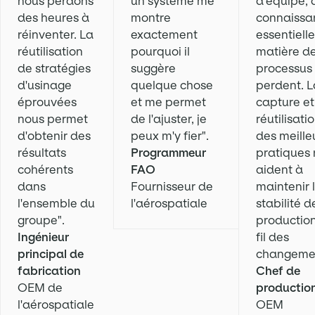
nous perdons
un système me
d'équipe, 
des heures à
montre
connaissa
réinventer. La
exactement
essentiell
réutilisation
pourquoi il
matière d
de stratégies
suggère
processus
d'usinage
quelque chose
perdent. L
éprouvées
et me permet
capture et
nous permet
de l'ajuster, je
réutilisati
d'obtenir des
peux m'y fier".
des meille
résultats
Programmeur
pratiques
cohérents
FAO
aident à
dans
Fournisseur de
maintenir 
l'ensemble du
l'aérospatiale
stabilité d
groupe".
productio
Ingénieur
fil des
principal de
changemen
fabrication
Chef de
OEM de
productio
l'aérospatiale
OEM