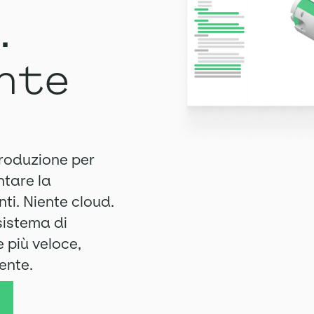
.
nte
produzione per
tare la
nti. Niente cloud.
sistema di
più veloce,
ente.