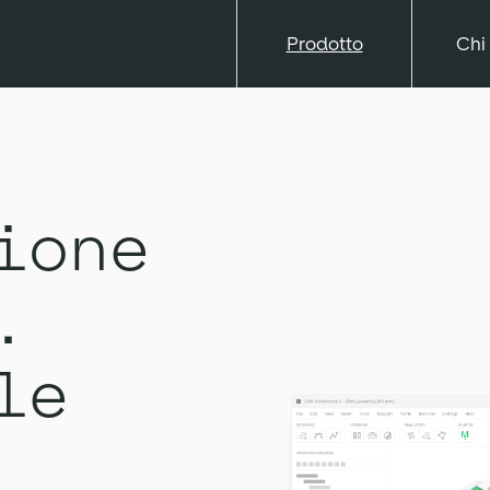
Prodotto
Chi
ione
.
le